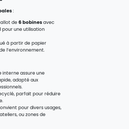
pales
:
Ballot de
6 bobines
avec
 pour une utilisation
ué à partir de papier
 de l’environnement.
e interne assure une
rapide, adapté aux
ssionnels.
ecyclé, parfait pour réduire
e.
Convient pour divers usages,
 ateliers, ou zones de