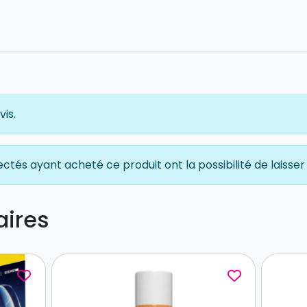
b
o
b
i
n
e
s
vis.
-
b
a
ectés ayant acheté ce produit ont la possibilité de laisser 
l
l
o
aires
t
d
e
6
-
1