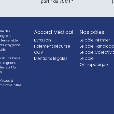
partir de 75€ ! *
(
Accord Médical
Nos pôles
ste des
agne et
Livraison
Le pôle Infirmier
é l’ensemble
ts, d’hygiène,
Paiement sécurisé
Le pôle Handica
ifs.
CGV
Le pôle Collectivi
Mentions légales
Le pôle
ban, Toulouse
 soignant,
Orthopédique
tés sont là
s.
litaine à
ommable. Offre