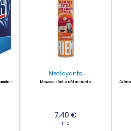
p
l
i
s
-
b
l
a
n
c
Nettoyants
lassic –
Mousse sèche détachante
Crème 
7,40
€
TTC