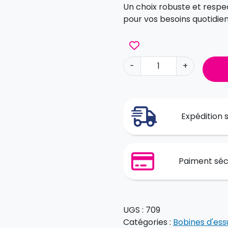
Un choix robuste et resp
pour vos besoins quotidie
q
-
+
u
a
n
t
Expédition s
i
t
é
d
Paiment séc
e
M
a
x
UGS :
709
i
Catégories :
Bobines d'es