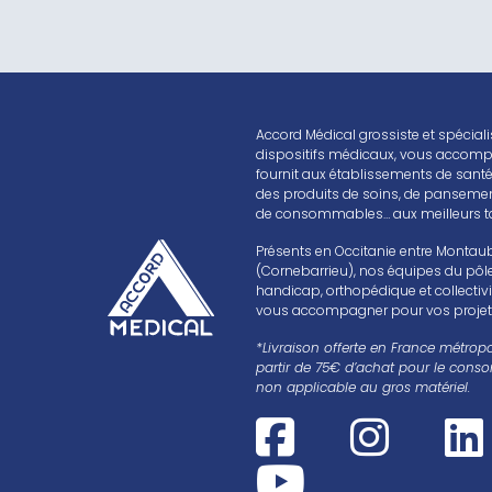
Accord Médical grossiste et spéciali
dispositifs médicaux, vous accomp
fournit aux établissements de sant
des produits de soins, de pansemen
de consommables… aux meilleurs tar
Présents en Occitanie entre Montau
(Cornebarrieu), nos équipes du pôle
handicap, orthopédique et collectivi
vous accompagner pour vos projet
*Livraison offerte en France métropo
partir de 75€ d’achat pour le cons
non applicable au gros matériel.